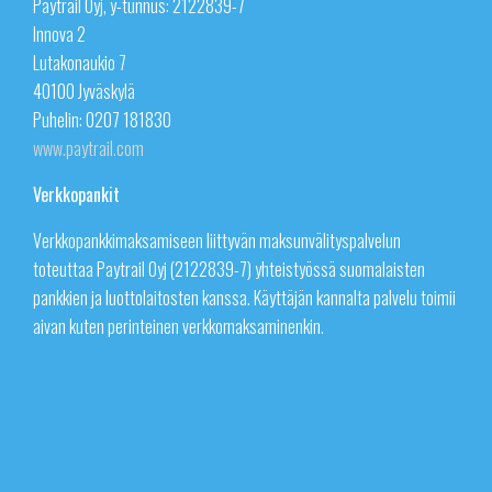
Paytrail Oyj, y-tunnus: 2122839-7
Innova 2
Lutakonaukio 7
40100 Jyväskylä
Puhelin: 0207 181830
www.paytrail.com
Verkkopankit
Verkkopankkimaksamiseen liittyvän maksunvälityspalvelun
toteuttaa Paytrail Oyj (2122839-7) yhteistyössä suomalaisten
pankkien ja luottolaitosten kanssa. Käyttäjän kannalta palvelu toimii
aivan kuten perinteinen verkkomaksaminenkin.