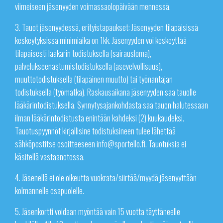
viimeiseen jäsenyyden voimassaolopäivään mennessä.
3. Tauot jäsenyydessä, erityistapaukset: Jäsenyyden tilapäisissä
keskeytyksissä minimiaika on 1kk. Jäsenyyden voi keskeyttää
tilapäisesti lääkärin todistuksella (sairausloma),
palvelukseenastumistodistuksella (asevelvollisuus),
muuttotodistuksella (tilapäinen muutto) tai työnantajan
todistuksella (työmatka). Raskausaikana jäsenyyden saa tauolle
lääkärintodistuksella. Synnytysajankohdasta saa tauon halutessaan
ilman lääkärintodistusta enintään kahdeksi (2) kuukaudeksi.
Tauotuspyynnöt kirjallisine todistuksineen tulee lähettää
sähköpostitse osoitteeseen info@sportello.fi. Tauotuksia ei
käsitellä vastaanotossa.
4. Jäsenellä ei ole oikeutta vuokrata/siirtää/myydä jäsenyyttään
kolmannelle osapuolelle.
5. Jäsenkortti voidaan myöntää vain 15 vuotta täyttäneelle