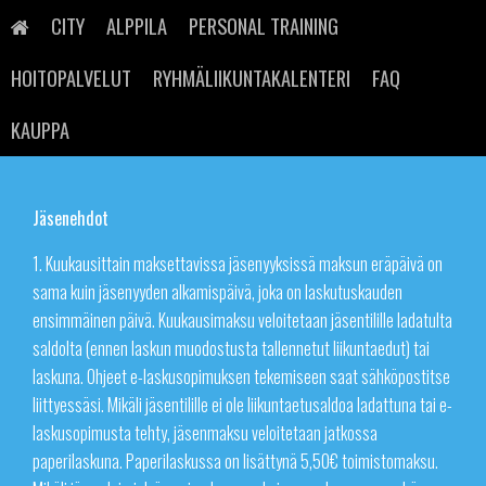
Skip
to
CITY
ALPPILA
PERSONAL TRAINING
content
HOITOPALVELUT
RYHMÄLIIKUNTAKALENTERI
FAQ
Sportello Fit – Maksu- ja
jäsenyysehdot
KAUPPA
Jäsenehdot
1. Kuukausittain maksettavissa jäsenyyksissä maksun eräpäivä on
sama kuin jäsenyyden alkamispäivä, joka on laskutuskauden
ensimmäinen päivä. Kuukausimaksu veloitetaan jäsentilille ladatulta
saldolta (ennen laskun muodostusta tallennetut liikuntaedut) tai
laskuna. Ohjeet e-laskusopimuksen tekemiseen saat sähköpostitse
liittyessäsi. Mikäli jäsentilille ei ole liikuntaetusaldoa ladattuna tai e-
laskusopimusta tehty, jäsenmaksu veloitetaan jatkossa
paperilaskuna. Paperilaskussa on lisättynä 5,50€ toimistomaksu.