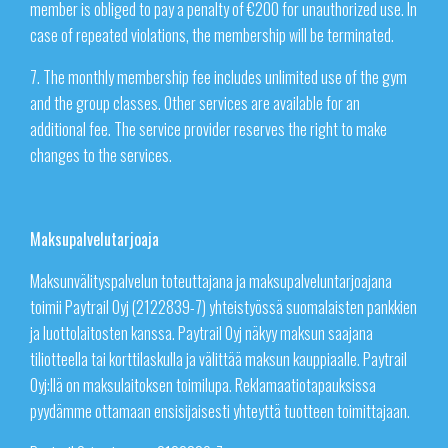
member is obliged to pay a penalty of €200 for unauthorized use. In
case of repeated violations, the membership will be terminated.
7. The monthly membership fee includes unlimited use of the gym
and the group classes. Other services are available for an
additional fee. The service provider reserves the right to make
changes to the services.
Maksupalvelutarjoaja
Maksunvälityspalvelun toteuttajana ja maksupalveluntarjoajana
toimii Paytrail Oyj (2122839-7) yhteistyössä suomalaisten pankkien
ja luottolaitosten kanssa. Paytrail Oyj näkyy maksun saajana
tiliotteella tai korttilaskulla ja välittää maksun kauppiaalle. Paytrail
Oyj:llä on maksulaitoksen toimilupa. Reklamaatiotapauksissa
pyydämme ottamaan ensisijaisesti yhteyttä tuotteen toimittajaan.