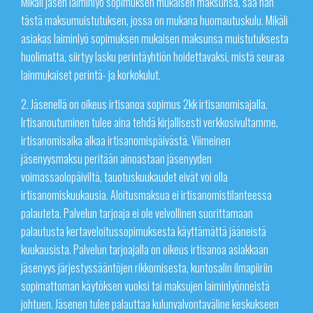
Mikäli jäsen laiminlyö sopimuksen mukaisen maksunsa, saa hän
tästä maksumuistutuksen, jossa on mukana huomautuskulu. Mikäli
asiakas laiminlyö sopimuksen mukaisen maksunsa muistutuksesta
huolimatta, siirtyy lasku perintäyhtiön hoidettavaksi, mistä seuraa
lainmukaiset perintä- ja korkokulut.
2. Jäsenellä on oikeus irtisanoa sopimus 2kk irtisanomisajalla.
Irtisanoutuminen tulee aina tehdä kirjallisesti verkkosivultamme,
irtisanomisaika alkaa irtisanomispäivästä. Viimeinen
jäsenyysmaksu peritään ainoastaan jäsenyyden
voimassaolopäiviltä, tauotuskuukaudet eivät voi olla
irtisanomiskuukausia. Aloitusmaksua ei irtisanomistilanteessa
palauteta. Palvelun tarjoaja ei ole velvollinen suorittamaan
palautusta kertaveloitussopimuksesta käyttämättä jääneistä
kuukausista. Palvelun tarjoajalla on oikeus irtisanoa asiakkaan
jäsenyys järjestyssääntöjen rikkomisesta, kuntosalin ilmapiiriin
sopimattoman käytöksen vuoksi tai maksujen laiminlyönneistä
johtuen. Jäsenen tulee palauttaa kulunvalvontaväline keskukseen