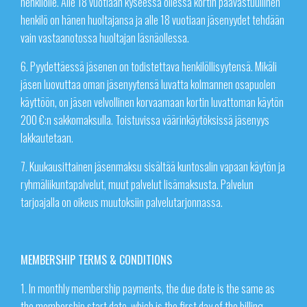
henkilölle. Alle 18 vuotiaan kyseessä ollessa kortin päävastuullinen
henkilö on hänen huoltajansa ja alle 18 vuotiaan jäsenyydet tehdään
vain vastaanotossa huoltajan läsnäollessa.
6. Pyydettäessä jäsenen on todistettava henkilöllisyytensä. Mikäli
jäsen luovuttaa oman jäsenyytensä luvatta kolmannen osapuolen
käyttöön, on jäsen velvollinen korvaamaan kortin luvattoman käytön
200 €:n sakkomaksulla. Toistuvissa väärinkäytöksissä jäsenyys
lakkautetaan.
7. Kuukausittainen jäsenmaksu sisältää kuntosalin vapaan käytön ja
ryhmäliikuntapalvelut, muut palvelut lisämaksusta. Palvelun
tarjoajalla on oikeus muutoksiin palvelutarjonnassa.
MEMBERSHIP TERMS & CONDITIONS
1. In monthly membership payments, the due date is the same as
the membership start date, which is the first day of the billing