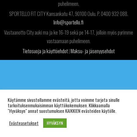
puhelimeen.
SPORTELLO FIT CITY Kansankatu 47, 90100 Oulu. P. 0400 932 088.
Info@sportello.fi
Vastaanotto City auki ma ja ke 16-19 sekä pe 14-17, jolloin myös pyrimme
vastaamaan puhelimeen.
Tietosuoja ja käyttöehdot
|
Maksu- ja jäsenyysehdot
Käytämme sivustollamme evästeitä, jotta voimme tarjota sinulle
tarkoituksenmukaisimman käyttökokemuksen. Klikkaamalla
"Hyväksyn" annat suostumuksen KAIKKIEN evästeiden käytölle.
Evästeasetukset
HYVÄKSYN