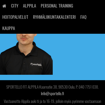
Skip
to
CITY
ALPPILA
PERSONAL TRAINING
content
HOITOPALVELUT
RYHMÄLIIKUNTAKALENTERI
FAQ
KAUPPA
SPORTELLO FIT ALPPILA Kaarnatie 38, 90530 Oulu. P. 040 7751 038.
Info@sportello.fi
Vastaanotto Alppila auki ti ja to 16-19, jolloin myös pyrimme vastaamaan