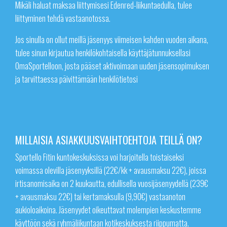
Mikäli haluat maksaa liittymisesi Edenred-liikuntaedulla, tulee
liittyminen tehdä vastaanotossa.
Jos sinulla on ollut meillä jäsenyys viimeisen kahden vuoden aikana,
tulee sinun kirjautua henkilökohtaisella käyttäjätunnuksellasi
OmaSportelloon, josta pääset aktivoimaan uuden jäsensopimuksen
ja tarvittaessa päivittämään henkilötietosi
MILLAISIA ASIAKKUUSVAIHTOEHTOJA TEILLÄ ON?
Sportello Fitin kuntokeskuksissa voi harjoitella toistaiseksi
voimassa olevilla jäsenyyksillä (22€/kk + avausmaksu 22€), joissa
irtisanomisaika on 2 kuukautta, edullisella vuosijäsenyydellä (239€
+ avausmaksu 22€) tai kertamaksulla (9,90€) vastaanoton
aukioloaikoina. Jäsenyydet oikeuttavat molempien keskustemme
käyttöön sekä ryhmäliikuntaan kotikeskuksesta riippumatta.