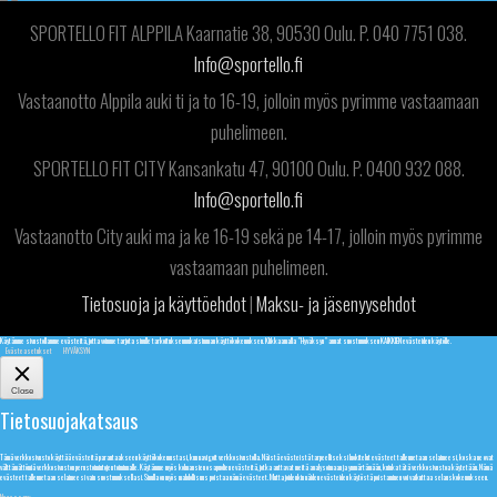
SPORTELLO FIT ALPPILA Kaarnatie 38, 90530 Oulu. P. 040 7751 038.
Info@sportello.fi
Vastaanotto Alppila auki ti ja to 16-19, jolloin myös pyrimme vastaamaan
puhelimeen.
SPORTELLO FIT CITY Kansankatu 47, 90100 Oulu. P. 0400 932 088.
Info@sportello.fi
Vastaanotto City auki ma ja ke 16-19 sekä pe 14-17, jolloin myös pyrimme
vastaamaan puhelimeen.
Tietosuoja ja käyttöehdot
|
Maksu- ja jäsenyysehdot
Käytämme sivustollamme evästeitä, jotta voimme tarjota sinulle tarkoituksenmukaisimman käyttökokemuksen. Klikkaamalla "Hyväksyn" annat suostumuksen KAIKKIEN evästeiden käytölle.
Evästeasetukset
HYVÄKSYN
Close
Tietosuojakatsaus
Tämä verkkosivusto käyttää evästeitä parantaakseen käyttökokemustasi, kun navigoit verkkosivustolla. Näistä evästeistä tarpeelliseksi luokitelut evästeet tallennetaan selaimeesi, koska ne ovat
välttämättömiä verkkosivuston perustoimintojen toiminnalle. Käytämme myös kolmansien osapuolien evästeitä, jotka auttavat meitä analysoimaan ja ymmärtämään, kuinka tätä verkkosivustoa käytetään. Nämä
evästeet tallennetaan selaimeesi vain suostumuksellasi. Sinulla on myös mahdollisuus poistaa nämä evästeet. Mutta joidenkin näiden evästeiden käytöstä poistaminen voi vaikuttaa selauskokemukseen.