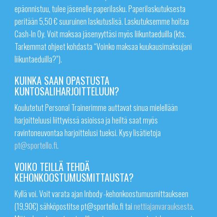
epäonnistuu, tulee jäsenelle paperilasku. Paperilaskutuksesta
peritään 5,50 € suuruinen laskutuslisä. Laskutuksemme hoitaa
Cash-In Oy. Voit maksaa jäsenyyttäsi myös liikuntaeduilla (kts.
Tarkemmat ohjeet kohdasta “Voinko maksaa kuukausimaksujani
liikuntaeduilla?”).
KUINKA SAAN OPASTUSTA
KUNTOSALIHARJOITTELUUN?
Koulutetut Personal Trainerimme auttavat sinua mielellään
harjoitteluusi liittyvissä asioissa ja heiltä saat myös
ravintoneuvontaa harjoittelusi tueksi. Kysy lisätietoja
pt@sportello.fi
.
VOIKO TEILLÄ TEHDÄ
KEHONKOOSTUMUSMITTAUSTA?
Kyllä voi. Voit varata ajan Inbody -kehonkoostumusmittaukseen
(19,90€) sähköpostitse pt@sportello.fi tai
nettiajanvarauksesta
.