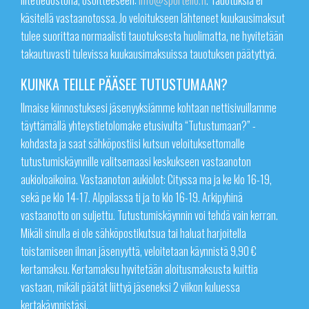
käsitellä vastaanotossa. Jo veloitukseen lähteneet kuukausimaksut
tulee suorittaa normaalisti tauotuksesta huolimatta, ne hyvitetään
takautuvasti tulevissa kuukausimaksuissa tauotuksen päätyttyä.
KUINKA TEILLE PÄÄSEE TUTUSTUMAAN?
Ilmaise kiinnostuksesi jäsenyyksiämme kohtaan nettisivuillamme
täyttämällä yhteystietolomake etusivulta “Tutustumaan?” -
kohdasta ja saat sähköpostiisi kutsun veloituksettomalle
tutustumiskäynnille valitsemaasi keskukseen vastaanoton
aukioloaikoina. Vastaanoton aukiolot: Cityssa ma ja ke klo 16-19,
sekä pe klo 14-17. Alppilassa ti ja to klo 16-19. Arkipyhinä
vastaanotto on suljettu. Tutustumiskäynnin voi tehdä vain kerran.
Mikäli sinulla ei ole sähköpostikutsua tai haluat harjoitella
toistamiseen ilman jäsenyyttä, veloitetaan käynnistä 9,90 €
kertamaksu. Kertamaksu hyvitetään aloitusmaksusta kuittia
vastaan, mikäli päätät liittyä jäseneksi 2 viikon kuluessa
kertakäynnistäsi.