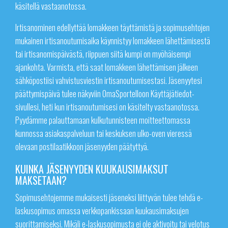
käsitellä vastaanotossa.
Irtisanominen edellyttää lomakkeen täyttämistä ja sopimusehtojen
mukainen irtisanoutumisaika käynnistyy lomakkeen lähettämisestä
tai irtisanomispäivästä, riippuen siitä kumpi on myöhäisempi
ajankohta. Varmista, että saat lomakkeen lähettämisen jälkeen
sähköpostiisi vahvistusviestin irtisanoutumisestasi. Jäsenyytesi
päättymispäivä tulee näkyviin OmaSportelloon Käyttäjätiedot-
sivullesi, heti kun irtisanoutumisesi on käsitelty vastaanotossa.
Pyydämme palauttamaan kulkutunnisteen moitteettomassa
kunnossa asiakaspalveluun tai keskuksen ulko-oven vieressä
olevaan postilaatikkoon jäsenyyden päätyttyä.
KUINKA JÄSENYYDEN KUUKAUSIMAKSUT
MAKSETAAN?
Sopimusehtojemme mukaisesti jäseneksi liittyvän tulee tehdä e-
laskusopimus omassa verkkopankissaan kuukausimaksujen
suorittamiseksi. Mikäli e-laskusopimusta ei ole aktivoitu tai velotus