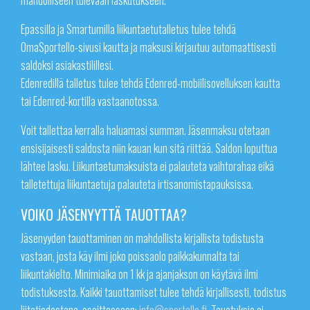
Epassilla ja Smartumilla liikuntaetutalletus tulee tehdä
OmaSportello-sivusi kautta ja maksusi kirjautuu automaattisesti
saldoksi asiakastilillesi.
Edenredillä talletus tulee tehdä Edenred-mobiilisovelluksen kautta
tai Edenred-kortilla vastaanotossa.
Voit tallettaa kerralla haluamasi summan. Jäsenmaksu otetaan
ensisijaisesti saldosta niin kauan kun sitä riittää. Saldon loputtua
lähtee lasku. Liikuntaetumaksuista ei palauteta vaihtorahaa eikä
talletettuja liikuntaetuja palauteta irtisanomistapauksissa.
VOIKO JÄSENYYTTÄ TAUOTTAA?
Jäsenyyden tauottaminen on mahdollista kirjallista todistusta
vastaan, josta käy ilmi joko poissaolo paikkakunnalta tai
liikuntakielto. Minimiaika on 1 kk ja ajanjakson on käytävä ilmi
todistuksesta. Kaikki tauottamiset tulee tehdä kirjallisesti, todistus
liitetiedostona, osoitteeseen:
info@sportello.fi
. Tauotuksia ei