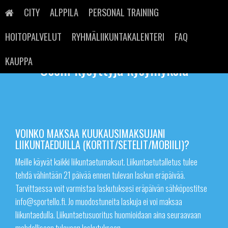
Skip
to
CITY
ALPPILA
PERSONAL TRAINING
content
HOITOPALVELUT
RYHMÄLIIKUNTAKALENTERI
FAQ
KAUPPA
Usein kysyttyjä kysymyksiä
VOINKO MAKSAA KUUKAUSIMAKSUJANI
LIIKUNTAEDUILLA (KORTIT/SETELIT/MOBIILI)?
Meille käyvät kaikki liikuntaetumaksut. Liikuntaetutalletus tulee
tehdä vähintään 21 päivää ennen tulevan laskun eräpäivää.
Tarvittaessa voit varmistaa laskutuksesi eräpäivän sähköpostitse
info@sportello.fi. Jo muodostuneita laskuja ei voi maksaa
liikuntaedulla. Liikuntaetusuoritus huomioidaan aina seuraavaan
mahdolliseen tulevaan laskutukseen.