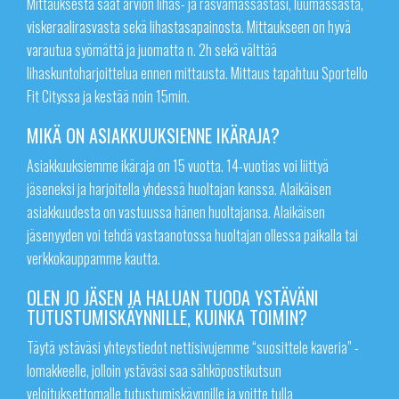
Mittauksesta saat arvion lihas- ja rasvamassastasi, luumassasta,
viskeraalirasvasta sekä lihastasapainosta. Mittaukseen on hyvä
varautua syömättä ja juomatta n. 2h sekä välttää
lihaskuntoharjoittelua ennen mittausta. Mittaus tapahtuu Sportello
Fit Cityssa ja kestää noin 15min.
MIKÄ ON ASIAKKUUKSIENNE IKÄRAJA?
Asiakkuuksiemme ikäraja on 15 vuotta. 14-vuotias voi liittyä
jäseneksi ja harjoitella yhdessä huoltajan kanssa. Alaikäisen
asiakkuudesta on vastuussa hänen huoltajansa. Alaikäisen
jäsenyyden voi tehdä vastaanotossa huoltajan ollessa paikalla tai
verkkokauppamme kautta.
OLEN JO JÄSEN JA HALUAN TUODA YSTÄVÄNI
TUTUSTUMISKÄYNNILLE, KUINKA TOIMIN?
Täytä ystäväsi yhteystiedot nettisivujemme “suosittele kaveria” -
lomakkeelle, jolloin ystäväsi saa sähköpostikutsun
veloituksettomalle tutustumiskäynnille ja voitte tulla