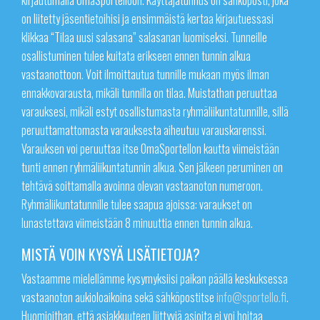
on liitetty jäsentietoihisi ja ensimmäistä kertaa kirjautuessasi
klikkaa “Tilaa uusi salasana” salasanan luomiseksi. Tunneille
osallistuminen tulee kuitata erikseen ennen tunnin alkua
vastaanottoon. Voit ilmoittautua tunnille mukaan myös ilman
ennakkovarausta, mikäli tunnilla on tilaa. Muistathan peruuttaa
varauksesi, mikäli estyt osallistumasta ryhmäliikuntatunnille, sillä
peruuttamattomasta varauksesta aiheutuu varauskarenssi.
Varauksen voi peruuttaa itse OmaSportellon kautta viimeistään
tunti ennen ryhmäliikuntatunnin alkua. Sen jälkeen peruminen on
tehtävä soittamalla avoinna olevan vastaanoton numeroon.
Ryhmäliikuntatunnille tulee saapua ajoissa: varaukset on
lunastettava viimeistään 8 minuuttia ennen tunnin alkua.
MISTÄ VOIN KYSYÄ LISÄTIETOJA?
Vastaamme mielellämme kysymyksiisi paikan päällä keskuksessa
vastaanoton aukioloaikoina sekä sähköpostitse
info@sportello.fi
.
Huomioithan, että asiakkuuteen liittyviä asioita ei voi hoitaa