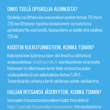
ONKO TEILLÄ OPISKELIJA-ALENNUSTA?
Opiskelija saa liittyessään avausmaksun puoleen hintaan 11€ (norm.
22€) kun liittyminen tapahtuu keskuksemme vastaanotossa
opiskelijakorttia näyttämällä. Kuukausihinta on kaikille yhtä edullinen
22€/kk.
KADOTIN KULKUTUNNISTEENI, KUINKA TOIMIN?
Kulkutunnisteen kadotessa tulee siitä ilmoittaa välittömästi
asiakaspalveluun:
info@sportello.fi
. väärinkäytöksien estämiseksi.
Kadonneen tai rikkoutuneen kortin tilalle voi lunastaa uuden
asiakaspalvelusta sen aukioloaikoina hintaan 5,90 €.
Toimintahäiriön sattuessa kortti vaihdetaan uuteen veloituksetta.
HALUAN IRTISANOA JÄSENYYTENI, KUINKA TOIMIN?
Jäsenyyden irtisanoutumislomakkeen löydät tästä linkistä:
https://sportello.fi/jasenyyden-irtisanominen/
. Irtisanoutumisia ei