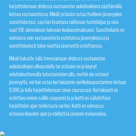
harjoittelemaan yhdessä vastaanoton aukioloaikoina näyttämällä
kutsua vastaanotossa. Mikäli ystäväsi ostaa itselleen jäsenyyden
suosittelustasi, saa hän lisäetuna vaihtuvan tuotelahjan ja sinä
saat 10€ alennuksen tulevaan kuukausimaksuusi. Suositteluetu on
voimassa vain vastaanotosta ostetuissa jäsenyyksissä ja
suositteluviesti tulee näyttää jäsenyyttä ostettaessa.
Mikäli haluatte tulla treenaamaan yhdessä vastaanoton
aukioloaikojen ulkopuolella tai ystäväsi on jo käynyt
veloituksettomalla tutustumiskerralla, muttei ole ostanut
jäsenyyttä, voi hän ostaa kertakäynnin verkkokaupastamme hintaan
9,90€ ja tulla harjoittelemaan sinun seurassasi. Kertakäynti on
ostettava ennen salille saapumista ja kuitti on säilytettävä
harjoittelun ajan tarkistusta varten. Kuitti on voimassa
ostovuorokauden ajan ja edellyttää jäsenen mukanaoloa.