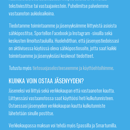
tekstiviestitse tai vastaajaviestein. Puhelimitse palvelemme
vastaanoton aukioloaikoina.
Tiedotamme toimintaamme ja jäsenyyksiimme liittyvistä asioista
sähköpostitse, Sportellon Facebook ja Instagram -sivuilla sekä
keskusten ilmoitustauluilla. Huolehdithan, että jäsenyystiedoissasi
on aktiivisessa käytössä oleva sähköpostiosoite, jotta saat kaikki
toimintaamme ja jäsenyyksiäsi koskevat tiedotteet.
Tutustu myös
tietosuojaselosteeseemme ja käyttöehtoihimme
.
KUINKA VOIN OSTAA JÄSENYYDEN?
Jäseneksi voi liittyä sekä verkkokaupan että vastaanoton kautta.
Liittyessäsi vastaanotossa saat käyttöösi heti kulkutunnisteen.
Ostaessasi jäsenyyden verkkokaupan kautta kulkutunniste
lähetetään sinulle postitse.
Verkkokaupassa maksun voi tehdä myös Epassilla ja Smartumilla.