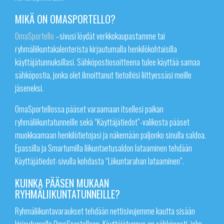
MIKÄ ON OMASPORTELLO?
OmaSportello
–sivusi löydät verkkokaupastamme tai
ryhmäliikuntakalenterista kirjautumalla henkilökohtaisilla
käyttäjätunnuksillasi. Sähköpostiosoitteena tulee käyttää samaa
sähköpostia, jonka olet ilmoittanut tietoihisi liittyessäsi meille
jäseneksi.
OmaSportellossa pääset varaamaan itsellesi paikan
ryhmäliikuntatunneille sekä “Käyttäjätiedot”-valikosta pääset
muokkaamaan henkilötietojasi ja näkemään paljonko sinulla saldoa.
Epassilla ja Smartumilla liikuntaetusaldon lataaminen tehdään
Käyttäjätiedot-sivulla kohdasta “Liikuntarahan lataaminen”.
KUINKA PÄÄSEN MUKAAN
RYHMÄLIIKUNTATUNNEILLE?
Ryhmäliikuntavaraukset tehdään nettisivujemme kautta sisään
kirjautumalla OmaSportelloon. Käyttäjätunnus on sähköposti, joka