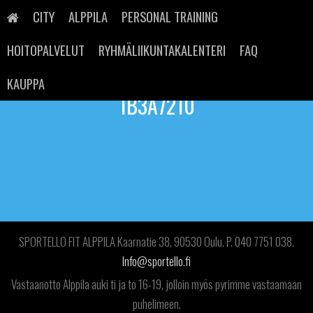
Skip
to
CITY
ALPPILA
PERSONAL TRAINING
content
HOITOPALVELUT
RYHMÄLIIKUNTAKALENTERI
FAQ
KAUPPA
1B3A7210
SPORTELLO FIT ALPPILA Kaarnatie 38, 90530 Oulu. P. 040 7751 038.
Info@sportello.fi
Vastaanotto Alppila auki ti ja to 16-19, jolloin myös pyrimme vastaamaan
puhelimeen.