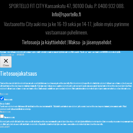
SPORTELLO FIT CITY Kansankatu 47, 90100 Oulu. P. 0400 932 088.
Info@sportello.fi
Vastaanotto City auki ma ja ke 16-19 sekä pe 14-17, jolloin myös pyrimme
vastaamaan puhelimeen.
Tietosuoja ja käyttöehdot
|
Maksu- ja jäsenyysehdot
Käytämme sivustollamme evästeitä, jotta voimme tarjota sinulle tarkoituksenmukaisimman käyttökokemuksen. Klikkaamalla "Hyväksyn" annat suostumuksen KAIKKIEN evästeiden käytölle.
Evästeasetukset
HYVÄKSYN
Close
Tietosuojakatsaus
Tämä verkkosivusto käyttää evästeitä parantaakseen käyttökokemustasi, kun navigoit verkkosivustolla. Näistä evästeistä tarpeelliseksi luokitelut evästeet tallennetaan selaimeesi, koska ne ovat
välttämättömiä verkkosivuston perustoimintojen toiminnalle. Käytämme myös kolmansien osapuolien evästeitä, jotka auttavat meitä analysoimaan ja ymmärtämään, kuinka tätä verkkosivustoa käytetään. Nämä
evästeet tallennetaan selaimeesi vain suostumuksellasi. Sinulla on myös mahdollisuus poistaa nämä evästeet. Mutta joidenkin näiden evästeiden käytöstä poistaminen voi vaikuttaa selauskokemukseen.
Necessary
Necessary
Always Enabled
Tarvittavat evästeet ovat ehdottoman välttämättömiä verkkosivuston toimivuudelle. Tähän luokkaan kuuluvat vain evästeet, jotka varmistavat verkkosivuston perustoiminnot ja turvaominaisuudet. Nämä
evästeet eivät tallenna henkilökohtaisia tietoja.
Non-necessary
Non-necessary
Evästeitä, jotka eivät välttämättä ole erityisen välttämättömiä verkkosivuston toiminnalle ja joita käytetään erityisesti käyttäjän henkilökohtaisten tietojen keräämiseen analyysien, mainosten ja muun upotetun
sisällön kautta, kutsutaan ei-välttämättömiksi evästeiksi. On pakollista hankkia käyttäjän suostumus ennen näiden evästeiden käyttämistä verkkosivustolla.
SAVE & ACCEPT