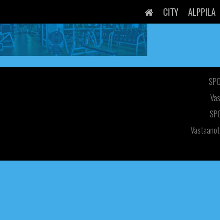
Skip
to
CITY
ALPPILA
content
SPO
Vas
SPO
Vastaanott