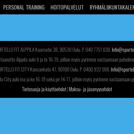
PERSONAL TRAINING
HOITOPALVELUT
RYHMÄLIIKUNTAKALE
RTELLO FIT ALPPILA Kaarnatie 38, 90530 Oulu. P. 040 7751 038.
Info@sportel
taanotto Alppila auki ti ja to 16-19, jolloin myös pyrimme vastaamaan puhelim
RTELLO FIT CITY Kansankatu 47, 90100 Oulu. P. 0400 932 088.
Info@sportell
o City auki ma ja ke 16-19 sekä pe 14-17, jolloin myös pyrimme vastaamaan 
Tietosuoja ja käyttöehdot
|
Maksu- ja jäsenyysehdot