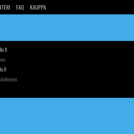
NTERI
FAQ
KAUPPA
lo.fi
een.
o.fi
puhelimeen.