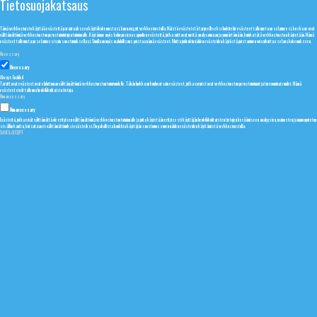
Tietosuojakatsaus
Tämä verkkosivusto käyttää evästeitä parantaakseen käyttökokemustasi, kun navigoit verkkosivustolla. Näistä evästeistä tarpeelliseksi luokitelut evästeet tallennetaan selaimeesi, koska ne ovat
välttämättömiä verkkosivuston perustoimintojen toiminnalle. Käytämme myös kolmansien osapuolien evästeitä, jotka auttavat meitä analysoimaan ja ymmärtämään, kuinka tätä verkkosivustoa käytetään. Nämä
evästeet tallennetaan selaimeesi vain suostumuksellasi. Sinulla on myös mahdollisuus poistaa nämä evästeet. Mutta joidenkin näiden evästeiden käytöstä poistaminen voi vaikuttaa selauskokemukseen.
Necessary
Necessary
Always Enabled
Tarvittavat evästeet ovat ehdottoman välttämättömiä verkkosivuston toimivuudelle. Tähän luokkaan kuuluvat vain evästeet, jotka varmistavat verkkosivuston perustoiminnot ja turvaominaisuudet. Nämä
evästeet eivät tallenna henkilökohtaisia tietoja.
Non-necessary
Non-necessary
Evästeitä, jotka eivät välttämättä ole erityisen välttämättömiä verkkosivuston toiminnalle ja joita käytetään erityisesti käyttäjän henkilökohtaisten tietojen keräämiseen analyysien, mainosten ja muun upotetun
sisällön kautta, kutsutaan ei-välttämättömiksi evästeiksi. On pakollista hankkia käyttäjän suostumus ennen näiden evästeiden käyttämistä verkkosivustolla.
SAVE & ACCEPT