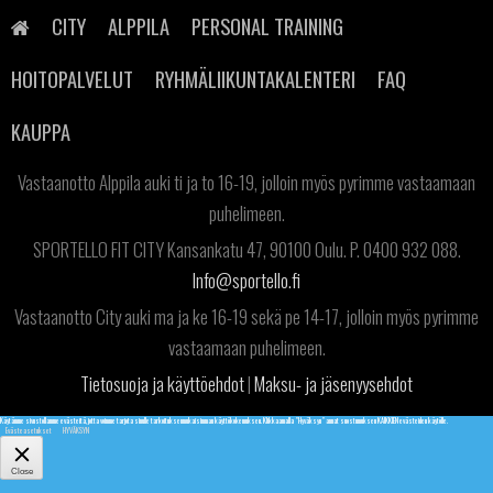
Skip
to
CITY
ALPPILA
PERSONAL TRAINING
content
HOITOPALVELUT
RYHMÄLIIKUNTAKALENTERI
FAQ
SPORTELLO FIT ALPPILA Kaarnatie 38, 90530 Oulu. P. 040 7751 038.
KAUPPA
Info@sportello.fi
Vastaanotto Alppila auki ti ja to 16-19, jolloin myös pyrimme vastaamaan
puhelimeen.
SPORTELLO FIT CITY Kansankatu 47, 90100 Oulu. P. 0400 932 088.
Info@sportello.fi
Vastaanotto City auki ma ja ke 16-19 sekä pe 14-17, jolloin myös pyrimme
vastaamaan puhelimeen.
Tietosuoja ja käyttöehdot
|
Maksu- ja jäsenyysehdot
Käytämme sivustollamme evästeitä, jotta voimme tarjota sinulle tarkoituksenmukaisimman käyttökokemuksen. Klikkaamalla "Hyväksyn" annat suostumuksen KAIKKIEN evästeiden käytölle.
Evästeasetukset
HYVÄKSYN
Close