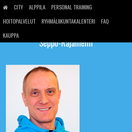
Skip
to
CITY
ALPPILA
PERSONAL TRAINING
content
HOITOPALVELUT
RYHMÄLIIKUNTAKALENTERI
FAQ
KAUPPA
Seppo-Rajaniemi