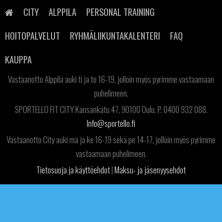
Skip
to
CITY
ALPPILA
PERSONAL TRAINING
content
HOITOPALVELUT
RYHMÄLIIKUNTAKALENTERI
FAQ
SPORTELLO FIT ALPPILA Kaarnatie 38, 90530 Oulu. P. 040 7751 038.
KAUPPA
Info@sportello.fi
Vastaanotto Alppila auki ti ja to 16-19, jolloin myös pyrimme vastaamaan
puhelimeen.
SPORTELLO FIT CITY Kansankatu 47, 90100 Oulu. P. 0400 932 088.
Info@sportello.fi
Vastaanotto City auki ma ja ke 16-19 sekä pe 14-17, jolloin myös pyrimme
vastaamaan puhelimeen.
Tietosuoja ja käyttöehdot
|
Maksu- ja jäsenyysehdot