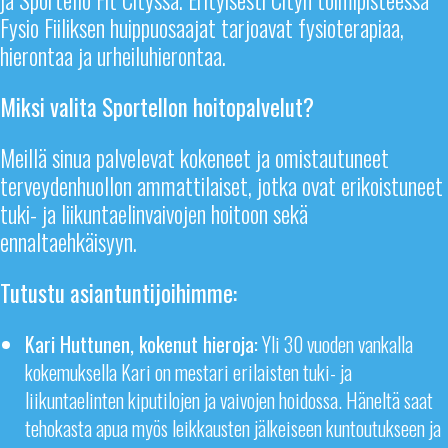
ja Sportello Fit Cityssä. Erityisesti Cityn toimipisteessä
Fysio Fiiliksen huippuosaajat tarjoavat fysioterapiaa,
hierontaa ja urheiluhierontaa.
Miksi valita Sportellon hoitopalvelut?
Meillä sinua palvelevat kokeneet ja omistautuneet
terveydenhuollon ammattilaiset, jotka ovat erikoistuneet
tuki- ja liikuntaelinvaivojen hoitoon sekä
ennaltaehkäisyyn.
Tutustu asiantuntijoihimme:
Kari Huttunen, kokenut hieroja:
Yli 30 vuoden vankalla
kokemuksella Kari on mestari erilaisten tuki- ja
liikuntaelinten kiputilojen ja vaivojen hoidossa. Häneltä saat
tehokasta apua myös leikkausten jälkeiseen kuntoutukseen ja