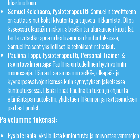
lihashuoltoon.
Samuel Kelahaara, fysioterapeutti:
Samuelin tavoitteena
on auttaa sinut kohti kivutonta ja sujuvaa liikkumista. Olipa
kyseessä olkapään, niskan, alaselän tai alaraajojen kiputilat,
tai tarvitsetko apua urheiluvamman kuntoutuksessa,
Samuelilta saat yksilölliset ja tehokkaat ratkaisut.
Pauliina Toppi, fysioterapeutti, Personal Trainer &
ravintovalmentaja:
Pauliina on todellinen hyvinvoinnin
moniosaaja. Hän auttaa sinua niin selkä-, olkapää- ja
kyynärpäävaivojen kanssa kuin synnytyksen jälkeisessä
kuntoutuksessa. Lisäksi saat Paulinalta tukea ja ohjausta
elämäntapamuutoksiin, yhdistäen liikunnan ja ravitsemuksen
parhaat puolet.
Palvelumme tukenasi:
Fysioterapia:
yksilöllistä kuntoutusta ja neuvontaa vammojen