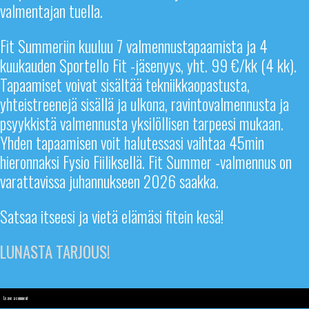
valmentajan tuella.
Fit Summeriin kuuluu 7 valmennustapaamista ja 4
kuukauden Sportello Fit -jäsenyys, yht. 99 €/kk (4 kk).
Tapaamiset voivat sisältää tekniikkaopastusta,
yhteistreenejä sisällä ja ulkona, ravintovalmennusta ja
psyykkistä valmennusta yksilöllisen tarpeesi mukaan.
Yhden tapaamisen voit halutessasi vaihtaa 45min
hieronnaksi Fysio Fiiliksellä. Fit Summer -valmennus on
varattavissa juhannukseen 2026 saakka.
Satsaa itseesi ja vietä elämäsi fitein kesä!
LUNASTA TARJOUS!
Leave a comment