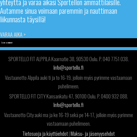
yhteyttä ja varaa aikasi Sportellon ammattilaisille.
Autamme sinua voimaan paremmin ja nauttimaan
liikunnasta täysillä!
VARAA AIKA >
Leave a comment
SPORTELLO FIT ALPPILA Kaarnatie 38, 90530 Oulu. P. 040 7751 038.
Info@sportello.fi
Vastaanotto Alppila auki ti ja to 16-19, jolloin myös pyrimme vastaamaan
puhelimeen.
SPORTELLO FIT CITY Kansankatu 47, 90100 Oulu. P. 0400 932 088.
Info@sportello.fi
Vastaanotto City auki ma ja ke 16-19 sekä pe 14-17, jolloin myös pyrimme
vastaamaan puhelimeen.
Tietosuoja ja käyttöehdot
|
Maksu- ja jäsenyysehdot