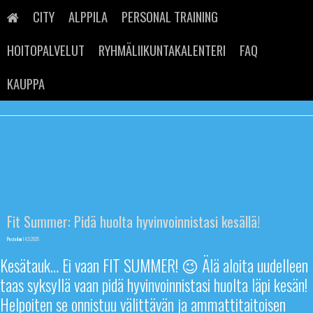
Skip
to
CITY
ALPPILA
PERSONAL TRAINING
content
HOITOPALVELUT
RYHMÄLIIKUNTAKALENTERI
FAQ
KAUPPA
Fit Summer: Pidä huolta hyvinvoinnistasi kesällä!
Posted on
14.5.2025
Kesätauk… Ei vaan FIT SUMMER! 😉 Älä aloita uudelleen
taas syksyllä vaan pidä hyvinvoinnistasi huolta läpi kesän!
Helpoiten se onnistuu välittävän ja ammattitaitoisen