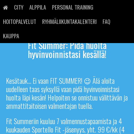
Skip
to
CITY
ALPPILA
PERSONAL TRAINING
content
HOITOPALVELUT
RYHMÄLIIKUNTAKALENTERI
FAQ
KAUPPA
Fit Summer: Pidä huolta
hyvinvoinnistasi kesällä!
Kesätauk… Ei vaan FIT SUMMER! 😉 Älä aloita
uudelleen taas syksyllä vaan pidä hyvinvoinnistasi
huolta läpi kesän! Helpoiten se onnistuu välittävän ja
ammattitaitoisen valmentajan tuella.
Fit Summeriin kuuluu 7 valmennustapaamista ja 4
kuukauden Sportello Fit -jäsenyys, yht. 99 €/kk (4